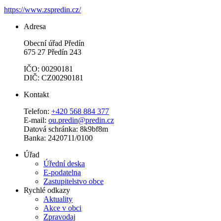
https://www.zspredin.cz/
Adresa
Obecní úřad Předín
675 27 Předín 243
IČO: 00290181
DIČ: CZ00290181
Kontakt
Telefon:
+420 568 884 377
E-mail:
ou.predin@predin.cz
Datová schránka: 8k9bf8m
Banka: 2420711/0100
Úřad
Úřední deska
E-podatelna
Zastupitelstvo obce
Rychlé odkazy
Aktuality
Akce v obci
Zpravodaj