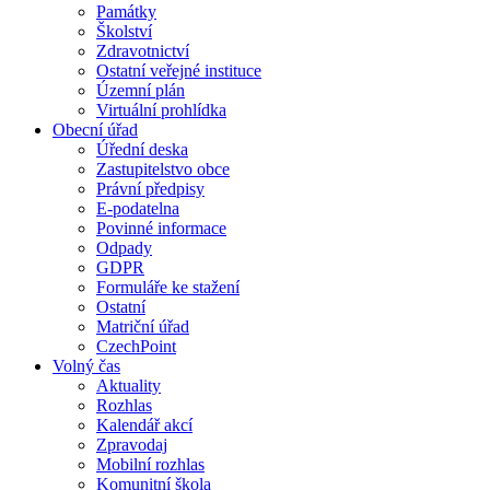
Památky
Školství
Zdravotnictví
Ostatní veřejné instituce
Územní plán
Virtuální prohlídka
Obecní úřad
Úřední deska
Zastupitelstvo obce
Právní předpisy
E-podatelna
Povinné informace
Odpady
GDPR
Formuláře ke stažení
Ostatní
Matriční úřad
CzechPoint
Volný čas
Aktuality
Rozhlas
Kalendář akcí
Zpravodaj
Mobilní rozhlas
Komunitní škola