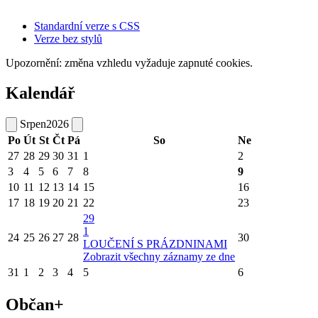
Standardní verze s CSS
Verze bez stylů
Upozornění: změna vzhledu vyžaduje zapnuté cookies.
Kalendář
Srpen
2026
Po
Út
St
Čt
Pá
So
Ne
27
28
29
30
31
1
2
3
4
5
6
7
8
9
10
11
12
13
14
15
16
17
18
19
20
21
22
23
29
1
24
25
26
27
28
30
LOUČENÍ S PRÁZDNINAMI
Zobrazit všechny záznamy ze dne
31
1
2
3
4
5
6
Občan+