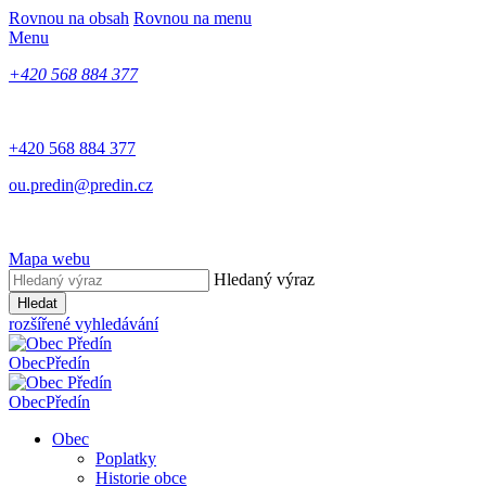
Rovnou na obsah
Rovnou na menu
Menu
+420 568 884 377
+420 568 884 377
ou.predin@predin.cz
Mapa webu
Hledaný výraz
Hledat
rozšířené vyhledávání
Obec
Předín
Obec
Předín
Obec
Poplatky
Historie obce