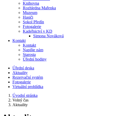
Knihovna
Rozhledna Mařenka
Muzeum
Hasiči
Sokol Předín
Fotogalerie
Kadeřnictví v KD
Simona Nováková
Kontakt
Kontakt
Napište nám
Starosta
Úřední hodiny
Úřední deska
Aktuality
Rezervační systém
Fotogalerie
Virtuální prohlídka
Úvodní stránka
Volný čas
Aktuality