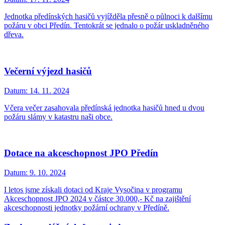
Jednotka předínských hasičů vyjížděla přesně o půlnoci k dalšímu
požáru v obci Předín. Tentokrát se jednalo o požár uskladněného
dřeva.
Večerní výjezd hasičů
Datum:
14. 11. 2024
Včera večer zasahovala předínská jednotka hasičů hned u dvou
požáru slámy v katastru naši obce.
Dotace na akceschopnost JPO Předín
Datum:
9. 10. 2024
I letos jsme získali dotaci od Kraje Vysočina v programu
Akceschopnost JPO 2024 v částce 30.000,- Kč na zajištění
akceschopnosti jednotky požární ochrany v Předíně.