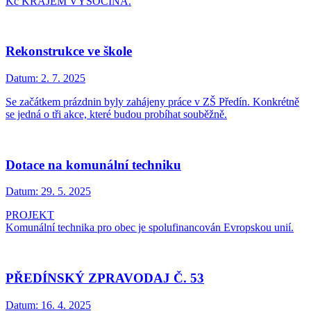
Kč KRAJEM VYSOČINA.
Rekonstrukce ve škole
Datum:
2. 7. 2025
Se začátkem prázdnin byly zahájeny práce v ZŠ Předín. Konkrétně
se jedná o tři akce, které budou probíhat souběžně.
Dotace na komunální techniku
Datum:
29. 5. 2025
PROJEKT
Komunální technika pro obec je spolufinancován Evropskou unií.
PŘEDÍNSKÝ ZPRAVODAJ Č. 53
Datum:
16. 4. 2025