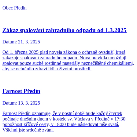
Obec Předín
Zákaz spalování zahradního odpadu od 1.3.2025
Datum:
21. 3. 2025
Od 1. března 2025 platí novela zákona o ochraně ovzduší, která
zakazuje spalování zahradního odpadu. Nová pravidla umožňují
spalovat pouze suché rostlinné materiály neznečištěné chemikáliemi,
aby se ochránilo zdraví lidí a životní prostředí.
Farnost Předín
Datum:
13. 3. 2025
Farnost Předín oznamuje, že v postní době bude každý čtvrtek
počínaje dnešním dnem v kostele sv. Václava v Předíně v 17:30
pobožnost křížové cesty, v 18:00 bude následovat mše svatá.
Všichni jste srdečně zváni.