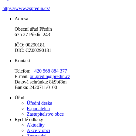
https://www.zspredin.cz/
Adresa
Obecní úřad Předín
675 27 Předín 243
IČO: 00290181
DIČ: CZ00290181
Kontakt
Telefon:
+420 568 884 377
E-mail:
ou.predin@predin.cz
Datová schránka: 8k9bf8m
Banka: 2420711/0100
Úřad
Úřední deska
E-podatelna
Zastupitelstvo obce
Rychlé odkazy
Aktuality
Akce v obci
Zpravodaj