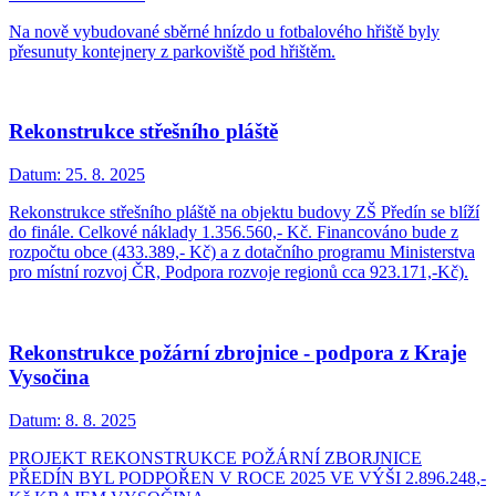
Na nově vybudované sběrné hnízdo u fotbalového hřiště byly
přesunuty kontejnery z parkoviště pod hřištěm.
Rekonstrukce střešního pláště
Datum:
25. 8. 2025
Rekonstrukce střešního pláště na objektu budovy ZŠ Předín se blíží
do finále. Celkové náklady 1.356.560,- Kč. Financováno bude z
rozpočtu obce (433.389,- Kč) a z dotačního programu Ministerstva
pro místní rozvoj ČR, Podpora rozvoje regionů cca 923.171,-Kč).
Rekonstrukce požární zbrojnice - podpora z Kraje
Vysočina
Datum:
8. 8. 2025
PROJEKT REKONSTRUKCE POŽÁRNÍ ZBORJNICE
PŘEDÍN BYL PODPOŘEN V ROCE 2025 VE VÝŠI 2.896.248,-