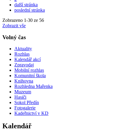
další stránka
poslední stránka
Zobrazeno
1
-
30
ze 56
Zobrazit vše
Volný čas
Aktuality
Rozhlas
Kalendář akcí
Zpravodaj
Mobilní rozhlas
Komunitní škola
Knihovna
Rozhledna Mařenka
Muzeum
Hasiči
Sokol Předín
Fotogalerie
Kadeřnictví v KD
Kalendář