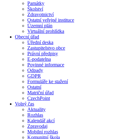
Památky
Školství
Zdravotnictví
Ostatní veřejné instituce
Územní plán
Virtuální prohlídka
Obecní úřad
Úřední deska
Zastupitelstvo obce
Právní předpisy
E-podatelna
Povinné informace
Odpady
GDPR
Formuláře ke stažení
Ostatní
Matriční úřad
CzechPoint
Volný čas
Aktuality
Rozhlas
Kalendář akcí
Zpravodaj
Mobilní rozhlas
Komunitní škola