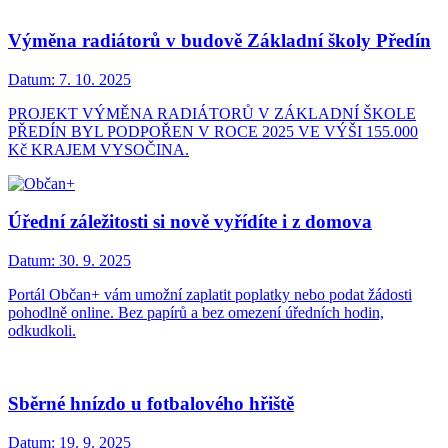
Výměna radiátorů v budově Základní školy Předín
Datum:
7. 10. 2025
PROJEKT VÝMĚNA RADIÁTORŮ V ZÁKLADNÍ ŠKOLE
PŘEDÍN BYL PODPOŘEN V ROCE 2025 VE VÝŠI 155.000
Kč KRAJEM VYSOČINA.
Úřední záležitosti si nově vyřídíte i z domova
Datum:
30. 9. 2025
Portál Občan+ vám umožní zaplatit poplatky nebo podat žádosti
pohodlně online. Bez papírů a bez omezení úředních hodin,
odkudkoli.
Sběrné hnízdo u fotbalového hřiště
Datum:
19. 9. 2025