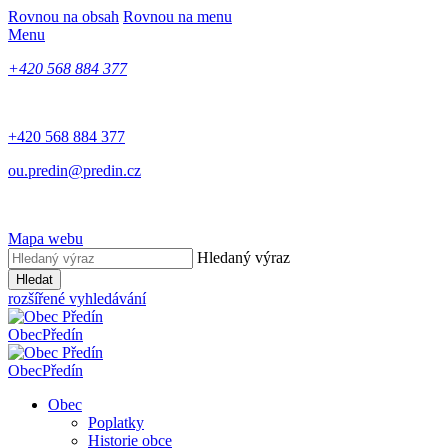
Rovnou na obsah
Rovnou na menu
Menu
+420 568 884 377
+420 568 884 377
ou.predin@predin.cz
Mapa webu
Hledaný výraz
Hledat
rozšířené vyhledávání
Obec
Předín
Obec
Předín
Obec
Poplatky
Historie obce