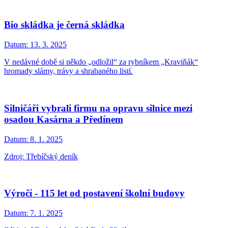
Bio skládka je černá skládka
Datum:
13. 3. 2025
V nedávné době si někdo „odložil“ za rybníkem „Kraviňák“
hromady slámy, trávy a shrabaného listí.
Silničáři vybrali firmu na opravu silnice mezi
osadou Kasárna a Předínem
Datum:
8. 1. 2025
Zdroj: Třebíčský deník
Výročí - 115 let od postavení školní budovy
Datum:
7. 1. 2025