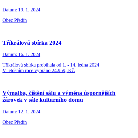
Datum:
19. 1. 2024
Obec Předín
Tříkrálová sbírka 2024
Datum:
16. 1. 2024
Tříkrálová sbírka probíhala od 1. - 14. ledna 2024
V letošním roce vybráno 24.959,-Kč.
Výmalba, čištění sálu a výměna úspornějších
žárovek v sále kulturního domu
Datum:
12. 1. 2024
Obec Předín