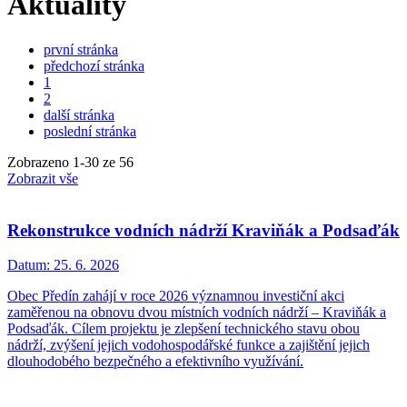
Aktuality
první stránka
předchozí stránka
1
2
další stránka
poslední stránka
Zobrazeno
1
-
30
ze 56
Zobrazit vše
Rekonstrukce vodních nádrží Kraviňák a Podsaďák
Datum:
25. 6. 2026
Obec Předín zahájí v roce 2026 významnou investiční akci
zaměřenou na obnovu dvou místních vodních nádrží – Kraviňák a
Podsaďák. Cílem projektu je zlepšení technického stavu obou
nádrží, zvýšení jejich vodohospodářské funkce a zajištění jejich
dlouhodobého bezpečného a efektivního využívání.