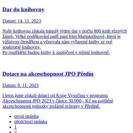
Dar do knihovny
Datum:
14. 11. 2023
Naše knihovna získala minulý týden dar v počtu 800 knih různých
žánrů. Velké poděkování patří paní Irini Martakidisové, která je
vášnivou čtenářkou a věnovala nám vyřazené knihy ze své
soukromé knihovny.
Po roztřídění budou knihy k zapůjčení v místní knihovně.
Dotace na akceschopnost JPO Předín
Datum:
8. 11. 2023
I letos jsme získali dotaci od Kraje Vysočina v programu
Akceschopnost JPO 2023 v částce 30.000,- Kč na zajištění
akceschopnosti jednotky požární ochrany v Předíně.
první stránka
předchozí stránka
1
2