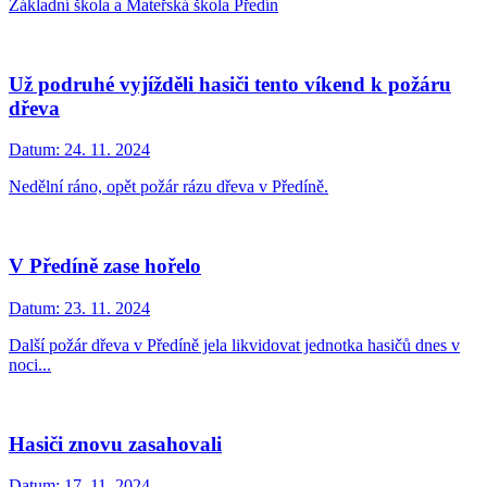
Základní škola a Mateřská škola Předín
Už podruhé vyjížděli hasiči tento víkend k požáru
dřeva
Datum:
24. 11. 2024
Nedělní ráno, opět požár rázu dřeva v Předíně.
V Předíně zase hořelo
Datum:
23. 11. 2024
Další požár dřeva v Předíně jela likvidovat jednotka hasičů dnes v
noci...
Hasiči znovu zasahovali
Datum:
17. 11. 2024