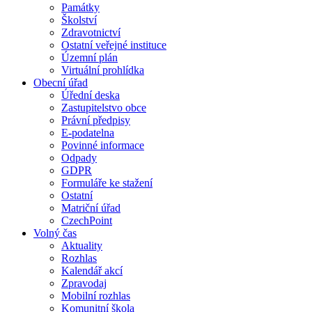
Památky
Školství
Zdravotnictví
Ostatní veřejné instituce
Územní plán
Virtuální prohlídka
Obecní úřad
Úřední deska
Zastupitelstvo obce
Právní předpisy
E-podatelna
Povinné informace
Odpady
GDPR
Formuláře ke stažení
Ostatní
Matriční úřad
CzechPoint
Volný čas
Aktuality
Rozhlas
Kalendář akcí
Zpravodaj
Mobilní rozhlas
Komunitní škola