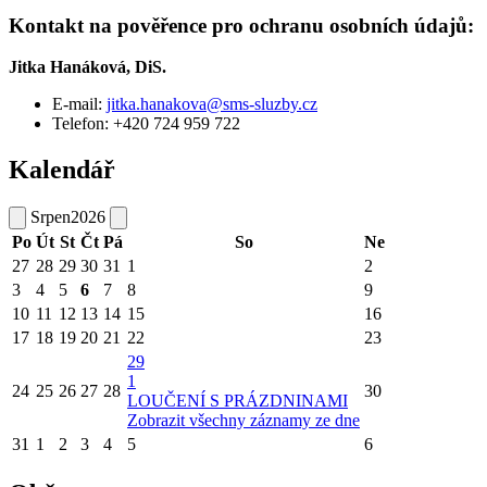
Kontakt na pověřence pro ochranu osobních údajů:
Jitka Hanáková, DiS.
E-mail:
jitka.hanakova@sms-sluzby.cz
Telefon: +420 724 959 722
Kalendář
Srpen
2026
Po
Út
St
Čt
Pá
So
Ne
27
28
29
30
31
1
2
3
4
5
6
7
8
9
10
11
12
13
14
15
16
17
18
19
20
21
22
23
29
1
24
25
26
27
28
30
LOUČENÍ S PRÁZDNINAMI
Zobrazit všechny záznamy ze dne
31
1
2
3
4
5
6