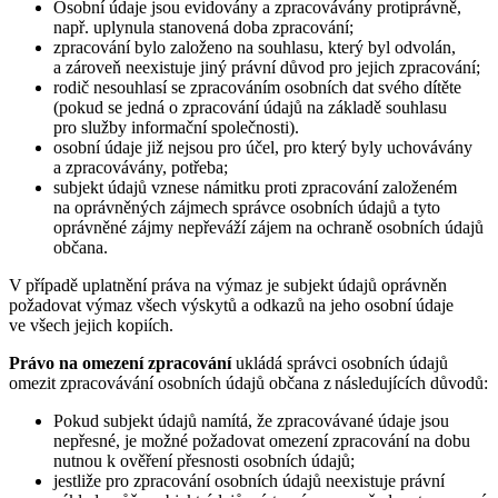
Osobní údaje jsou evidovány a zpracovávány protiprávně,
např. uplynula stanovená doba zpracování;
zpracování bylo založeno na souhlasu, který byl odvolán,
a zároveň neexistuje jiný právní důvod pro jejich zpracování;
rodič nesouhlasí se zpracováním osobních dat svého dítěte
(pokud se jedná o zpracování údajů na základě souhlasu
pro služby informační společnosti).
osobní údaje již nejsou pro účel, pro který byly uchovávány
a zpracovávány, potřeba;
subjekt údajů vznese námitku proti zpracování založeném
na oprávněných zájmech správce osobních údajů a tyto
oprávněné zájmy nepřeváží zájem na ochraně osobních údajů
občana.
V případě uplatnění práva na výmaz je subjekt údajů oprávněn
požadovat výmaz všech výskytů a odkazů na jeho osobní údaje
ve všech jejich kopiích.
Právo na omezení zpracování
ukládá správci osobních údajů
omezit zpracovávání osobních údajů občana z následujících důvodů:
Pokud subjekt údajů namítá, že zpracovávané údaje jsou
nepřesné, je možné požadovat omezení zpracování na dobu
nutnou k ověření přesnosti osobních údajů;
jestliže pro zpracování osobních údajů neexistuje právní