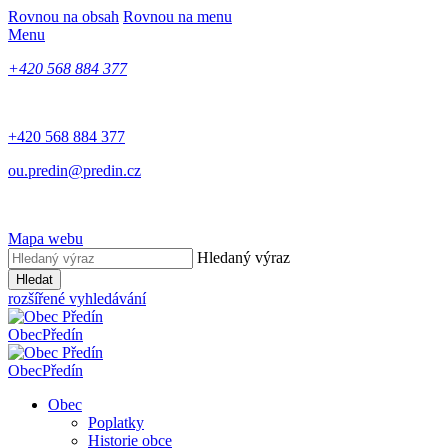
Rovnou na obsah
Rovnou na menu
Menu
+420 568 884 377
+420 568 884 377
ou.predin@predin.cz
Mapa webu
Hledaný výraz
Hledat
rozšířené vyhledávání
Obec
Předín
Obec
Předín
Obec
Poplatky
Historie obce