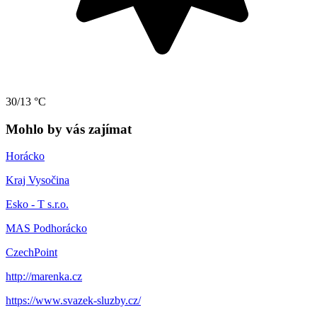
30/13 °C
Mohlo by vás zajímat
Horácko
Kraj Vysočina
Esko - T s.r.o.
MAS Podhorácko
CzechPoint
http://marenka.cz
https://www.svazek-sluzby.cz/