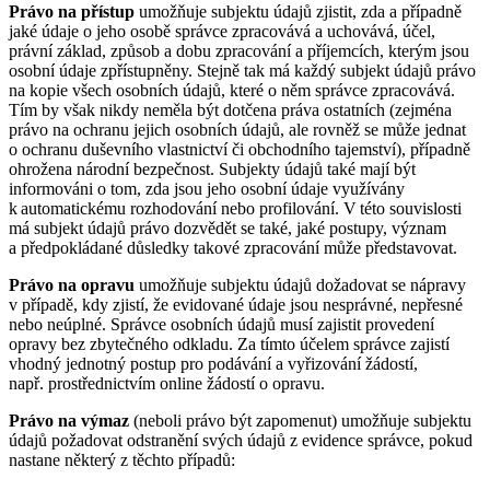
Právo na přístup
umožňuje subjektu údajů zjistit, zda a případně
jaké údaje o jeho osobě správce zpracovává a uchovává, účel,
právní základ, způsob a dobu zpracování a příjemcích, kterým jsou
osobní údaje zpřístupněny. Stejně tak má každý subjekt údajů právo
na kopie všech osobních údajů, které o něm správce zpracovává.
Tím by však nikdy neměla být dotčena práva ostatních (zejména
právo na ochranu jejich osobních údajů, ale rovněž se může jednat
o ochranu duševního vlastnictví či obchodního tajemství), případně
ohrožena národní bezpečnost. Subjekty údajů také mají být
informováni o tom, zda jsou jeho osobní údaje využívány
k automatickému rozhodování nebo profilování. V této souvislosti
má subjekt údajů právo dozvědět se také, jaké postupy, význam
a předpokládané důsledky takové zpracování může představovat.
Právo na opravu
umožňuje subjektu údajů dožadovat se nápravy
v případě, kdy zjistí, že evidované údaje jsou nesprávné, nepřesné
nebo neúplné. Správce osobních údajů musí zajistit provedení
opravy bez zbytečného odkladu. Za tímto účelem správce zajistí
vhodný jednotný postup pro podávání a vyřizování žádostí,
např. prostřednictvím online žádostí o opravu.
Právo na výmaz
(neboli právo být zapomenut) umožňuje subjektu
údajů požadovat odstranění svých údajů z evidence správce, pokud
nastane některý z těchto případů: