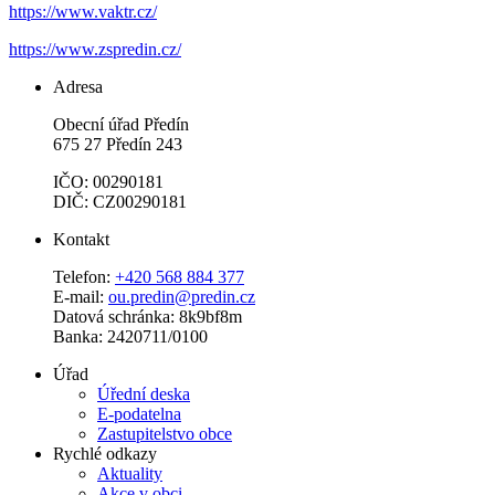
https://www.vaktr.cz/
https://www.zspredin.cz/
Adresa
Obecní úřad Předín
675 27 Předín 243
IČO: 00290181
DIČ: CZ00290181
Kontakt
Telefon:
+420 568 884 377
E-mail:
ou.predin@predin.cz
Datová schránka: 8k9bf8m
Banka: 2420711/0100
Úřad
Úřední deska
E-podatelna
Zastupitelstvo obce
Rychlé odkazy
Aktuality
Akce v obci