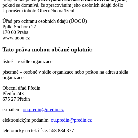
pokud se domnívá, že zpracováním jeho osobních údajů došlo
k porušení tohoto Obecného nařízení.
Úřad pro ochranu osobních údajů (ÚOOÚ)
Pplk. Sochora 27
170 00 Praha
www.uoou.cz
Tato práva mohou občané uplatnit:
ústně – v sídle organizace
písemně – osobně v sídle organizace nebo poštou na adresu sídla
organizace
Obecní úřad Předín
Předín 243
675 27 Předín
e-mailem:
ou.predin@predin.cz
elektronickým podáním:
ou.predin@predin.cz
telefonicky na tel. čísle: 568 884 377