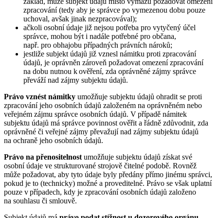
základ, může subjekt údajů místo výmazu požadovat omezení
zpracování (tedy aby je správce po vymezenou dobu pouze
uchoval, avšak jinak nezpracovával);
ačkoli osobní údaje již nejsou potřeba pro vytyčený účel
správce, mohou být i nadále potřebné pro občana,
např. pro obhajobu případných právních nároků;
jestliže subjekt údajů již vznesl námitku proti zpracování
údajů, je oprávněn zároveň požadovat omezení zpracování
na dobu nutnou k ověření, zda oprávněné zájmy správce
převáží nad zájmy subjektu údajů.
Právo vznést námitky
umožňuje subjektu údajů ohradit se proti
zpracování jeho osobních údajů založeném na oprávněném nebo
veřejném zájmu správce osobních údajů. V případě námitek
subjektu údajů má správce povinnost ověřit a řádně zdůvodnit, zda
oprávněné či veřejné zájmy převažují nad zájmy subjektu údajů
na ochraně jeho osobních údajů.
Právo na přenositelnost
umožňuje subjektu údajů získat své
osobní údaje ve strukturované strojově čitelné podobě. Rovněž
může požadovat, aby tyto údaje byly předány přímo jinému správci,
pokud je to (technicky) možné a proveditelné. Právo se však uplatní
pouze v případech, kdy je zpracování osobních údajů založeno
na souhlasu či smlouvě.
Subjekt údajů má
právo podat stížnost u dozorového orgánu
,