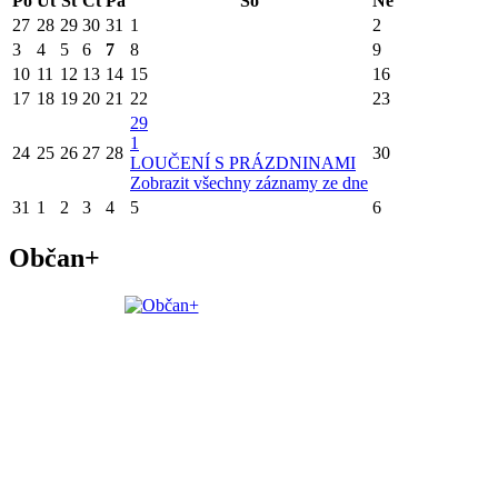
Po
Út
St
Čt
Pá
So
Ne
27
28
29
30
31
1
2
3
4
5
6
7
8
9
10
11
12
13
14
15
16
17
18
19
20
21
22
23
29
1
24
25
26
27
28
30
LOUČENÍ S PRÁZDNINAMI
Zobrazit všechny záznamy ze dne
31
1
2
3
4
5
6
Občan+