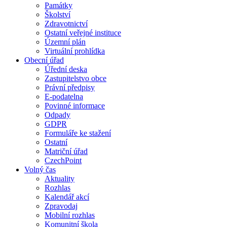
Památky
Školství
Zdravotnictví
Ostatní veřejné instituce
Územní plán
Virtuální prohlídka
Obecní úřad
Úřední deska
Zastupitelstvo obce
Právní předpisy
E-podatelna
Povinné informace
Odpady
GDPR
Formuláře ke stažení
Ostatní
Matriční úřad
CzechPoint
Volný čas
Aktuality
Rozhlas
Kalendář akcí
Zpravodaj
Mobilní rozhlas
Komunitní škola