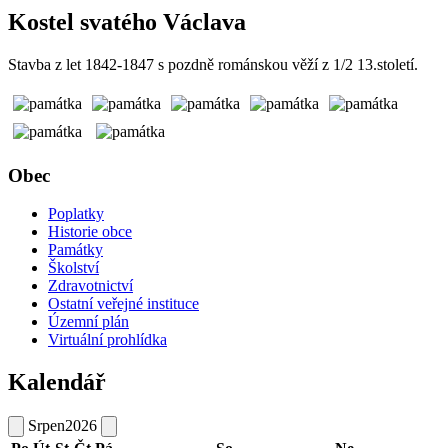
Kostel svatého Václava
Stavba z let 1842-1847 s pozdně románskou věží z 1/2 13.století.
Obec
Poplatky
Historie obce
Památky
Školství
Zdravotnictví
Ostatní veřejné instituce
Územní plán
Virtuální prohlídka
Kalendář
Srpen
2026