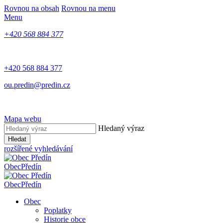
Rovnou na obsah
Rovnou na menu
Menu
+420 568 884 377
+420 568 884 377
ou.predin@predin.cz
Mapa webu
Hledaný výraz
Hledat
rozšířené vyhledávání
Obec
Předín
Obec
Předín
Obec
Poplatky
Historie obce