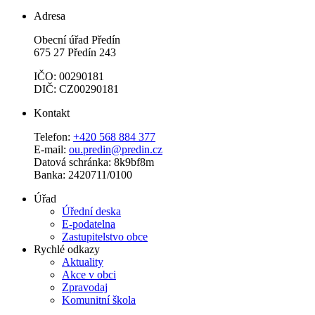
Adresa
Obecní úřad Předín
675 27 Předín 243
IČO: 00290181
DIČ: CZ00290181
Kontakt
Telefon:
+420 568 884 377
E-mail:
ou.predin@predin.cz
Datová schránka: 8k9bf8m
Banka: 2420711/0100
Úřad
Úřední deska
E-podatelna
Zastupitelstvo obce
Rychlé odkazy
Aktuality
Akce v obci
Zpravodaj
Komunitní škola