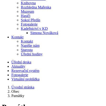
Knihovna
Rozhledna Mařenka
Muzeum
Hasiči
Sokol Předín
Fotogalerie
Kadeřnictví v KD
Simona Nováková
Kontakt
Kontakt
Napište nám
Starosta
Úřední hodiny
Úřední deska
Aktuality
Rezervační systém
Fotogalerie
Virtuální prohlídka
Úvodní stránka
Obec
Památky