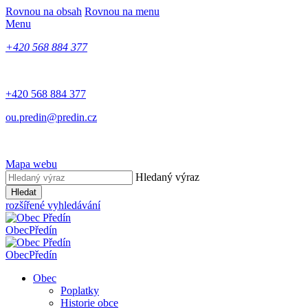
Rovnou na obsah
Rovnou na menu
Menu
+420 568 884 377
+420 568 884 377
ou.predin@predin.cz
Mapa webu
Hledaný výraz
Hledat
rozšířené vyhledávání
Obec
Předín
Obec
Předín
Obec
Poplatky
Historie obce