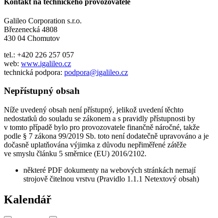
Kontakt na technického provozovatele
Galileo Corporation s.r.o.
Březenecká 4808
430 04 Chomutov
tel.: +420 226 257 057
web:
www.igalileo.cz
technická podpora:
podpora@igalileo.cz
Nepřístupný obsah
Níže uvedený obsah není přístupný, jelikož uvedení těchto
nedostatků do souladu se zákonem a s pravidly přístupnosti by
v tomto případě bylo pro provozovatele finančně náročné, takže
podle § 7 zákona 99/2019 Sb. toto není dodatečně upravováno a je
dočasně uplatňována výjimka z důvodu nepřiměřené zátěže
ve smyslu článku 5 směrnice (EU) 2016/2102.
některé PDF dokumenty na webových stránkách nemají
strojově čitelnou vrstvu (Pravidlo 1.1.1 Netextový obsah)
Kalendář