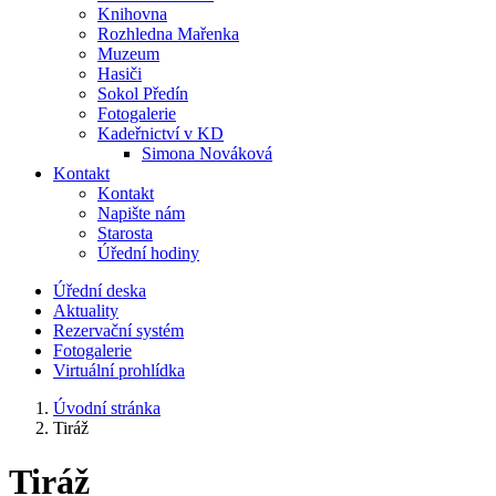
Knihovna
Rozhledna Mařenka
Muzeum
Hasiči
Sokol Předín
Fotogalerie
Kadeřnictví v KD
Simona Nováková
Kontakt
Kontakt
Napište nám
Starosta
Úřední hodiny
Úřední deska
Aktuality
Rezervační systém
Fotogalerie
Virtuální prohlídka
Úvodní stránka
Tiráž
Tiráž