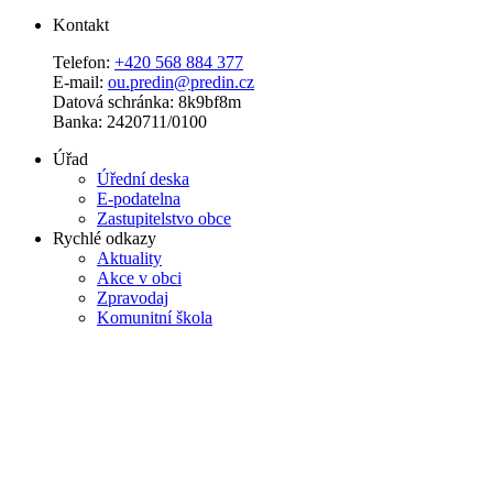
Kontakt
Telefon:
+420 568 884 377
E-mail:
ou.predin@predin.cz
Datová schránka: 8k9bf8m
Banka: 2420711/0100
Úřad
Úřední deska
E-podatelna
Zastupitelstvo obce
Rychlé odkazy
Aktuality
Akce v obci
Zpravodaj
Komunitní škola