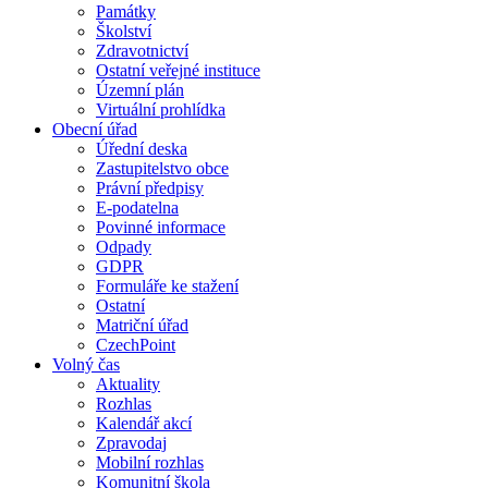
Památky
Školství
Zdravotnictví
Ostatní veřejné instituce
Územní plán
Virtuální prohlídka
Obecní úřad
Úřední deska
Zastupitelstvo obce
Právní předpisy
E-podatelna
Povinné informace
Odpady
GDPR
Formuláře ke stažení
Ostatní
Matriční úřad
CzechPoint
Volný čas
Aktuality
Rozhlas
Kalendář akcí
Zpravodaj
Mobilní rozhlas
Komunitní škola