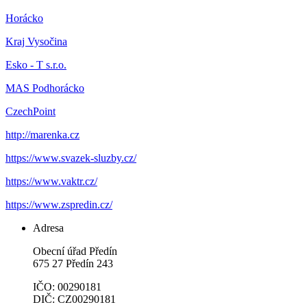
Horácko
Kraj Vysočina
Esko - T s.r.o.
MAS Podhorácko
CzechPoint
http://marenka.cz
https://www.svazek-sluzby.cz/
https://www.vaktr.cz/
https://www.zspredin.cz/
Adresa
Obecní úřad Předín
675 27 Předín 243
IČO: 00290181
DIČ: CZ00290181