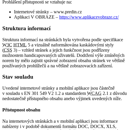
Prohlášení přístupnosti se vztahuje na:
Internetové stránky – www.predin.cz
Aplikaci V OBRAZE –
https://www.aplikacevobraze.cz/
Struktura informací
Struktura informací na stránkách byla vytvořena podle specifikace
W3C
HTML
5 a vizuálně naformátována kaskádovými styly
(
CSS
3) – vzhled stránek a jejich funkčnost jsou podřízeny
možnostem handicapovaných uživatelů. Dodržení výše zmíněných
norem by mělo zajistit správné zobrazení obsahu stránek ve většině
používaných prohlížečů a na většině zobrazovacích zařízení.
Stav souladu
Uvedené internetové stránky a mobilní aplikace jsou částečně
v souladu s EN 301 549 V2 1.2 a standardem
WCAG
2.1 z důvodu
nedostatečně přístupného obsahu anebo výjimek uvedených níže.
Přístupnost obsahu
Na internetových stránkách a v mobilní aplikaci jsou informace
nabízeny i v podobě dokumentů formátu DOC, DOCX, XLS,