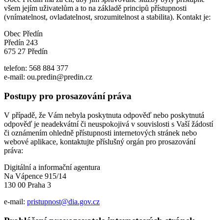
všem jejím uživatelům a to na základě principů přístupnosti
(vnímatelnost, ovladatelnost, srozumitelnost a stabilita). Kontakt je:
Obec Předín
Předín 243
675 27 Předín
telefon: 568 884 377
e-mail: ou.predin@predin.cz
Postupy pro prosazování práva
V případě, že Vám nebyla poskytnuta odpověď nebo poskytnutá
odpověď je neadekvátní či neuspokojivá v souvislosti s Vaší žádostí
či oznámením ohledně přístupnosti internetových stránek nebo
webové aplikace, kontaktujte příslušný orgán pro prosazování
práva:
Digitální a informační agentura
Na Vápence 915/14
130 00 Praha 3
e-mail:
pristupnost@dia.gov.cz