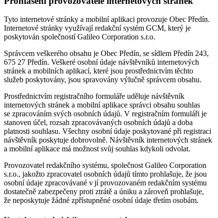
Prohlášení provozovatele internetových stránek
Tyto internetové stránky a mobilní aplikaci provozuje Obec Předín.
Internetové stránky využívají redakční systém GCM, který je
poskytován společností Galileo Corporation s.r.o.
Správcem veškerého obsahu je Obec Předín, se sídlem Předín 243,
675 27 Předín. Veškeré osobní údaje návštěvníků internetových
stránek a mobilních aplikací, které jsou prostřednictvím těchto
služeb poskytovány, jsou spravovány výlučně správcem obsahu.
Prostřednictvím registračního formuláře uděluje návštěvník
internetových stránek a mobilní aplikace správci obsahu souhlas
se zpracováním svých osobních údajů. V registračním formuláři je
stanoven účel, rozsah zpracovávaných osobních údajů a doba
platnosti souhlasu. Všechny osobní údaje poskytované při registraci
návštěvník poskytuje dobrovolně. Návštěvník internetových stránek
a mobilní aplikace má možnost svůj souhlas kdykoli odvolat.
Provozovatel redakčního systému, společnost Galileo Corporation
s.r.o., jakožto zpracovatel osobních údajů tímto prohlašuje, že jsou
osobní údaje zpracovávané v jí provozovaném redakčním systému
dostatečně zabezpečeny proti ztrátě a úniku a zároveň prohlašuje,
že neposkytuje žádné zpřístupněné osobní údaje třetím osobám.