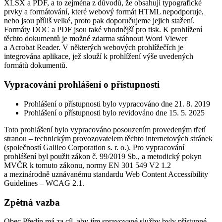
XLSX a PDF, a to zejména z důvodů, že obsahují typografické
prvky a formátování, které webový formát HTML nepodporuje,
nebo jsou příliš velké, proto pak doporučujeme jejich stažení.
Formáty DOC a PDF jsou také vhodnější pro tisk. K prohlížení
těchto dokumentů je možné zdarma stáhnout Word Viewer
a Acrobat Reader. V některých webových prohlížečích je
integrována aplikace, jež slouží k prohlížení výše uvedených
formátů dokumentů.
Vypracování prohlášení o přístupnosti
Prohlášení o přístupnosti bylo vypracováno dne 21. 8. 2019
Prohlášení o přístupnosti bylo revidováno dne 15. 5. 2025
Toto prohlášení bylo vypracováno posouzením provedeným třetí
stranou – technickým provozovatelem těchto internetových stránek
(společností Galileo Corporation s. r. o.). Pro vypracování
prohlášení byl použit zákon č. 99/2019 Sb., a metodický pokyn
MVČR k tomuto zákonu, normy EN 301 549 V2 1.2
a mezinárodně uznávanému standardu Web Content Accessibility
Guidelines – WCAG 2.1.
Zpětná vazba
Obec Předín má za cíl, aby jím spravované služby byly přístupné