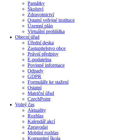
Památky
Školství
Zdravotnictví
Ostatní veřejné instituce
Územní plán
Virtuální prohlídka
Obecní úřad
Úřední deska
Zastupitelstvo obce
Právní předpisy
E-podatelna
Povinné informace
Odpady
GDPR
Formuláře ke stažení
Ostatní
Matriční úřad
CzechPoint
Volný čas
Aktuality
Rozhlas
Kalendář akcí
Zpravodaj
Mobilní rozhlas
Komunitní škola