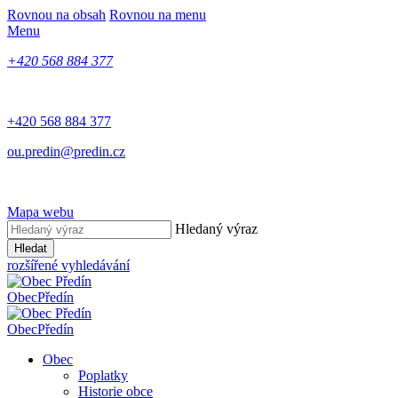
Rovnou na obsah
Rovnou na menu
Menu
+420 568 884 377
+420 568 884 377
ou.predin@predin.cz
Mapa webu
Hledaný výraz
Hledat
rozšířené vyhledávání
Obec
Předín
Obec
Předín
Obec
Poplatky
Historie obce