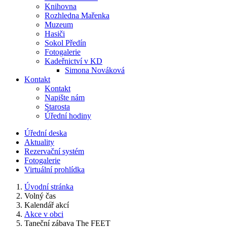
Knihovna
Rozhledna Mařenka
Muzeum
Hasiči
Sokol Předín
Fotogalerie
Kadeřnictví v KD
Simona Nováková
Kontakt
Kontakt
Napište nám
Starosta
Úřední hodiny
Úřední deska
Aktuality
Rezervační systém
Fotogalerie
Virtuální prohlídka
Úvodní stránka
Volný čas
Kalendář akcí
Akce v obci
Taneční zábava The FEET