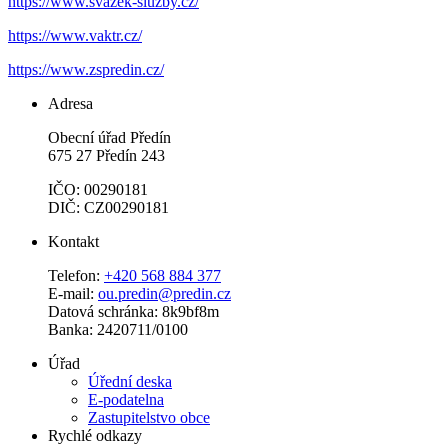
https://www.svazek-sluzby.cz/
https://www.vaktr.cz/
https://www.zspredin.cz/
Adresa
Obecní úřad Předín
675 27 Předín 243
IČO: 00290181
DIČ: CZ00290181
Kontakt
Telefon:
+420 568 884 377
E-mail:
ou.predin@predin.cz
Datová schránka: 8k9bf8m
Banka: 2420711/0100
Úřad
Úřední deska
E-podatelna
Zastupitelstvo obce
Rychlé odkazy