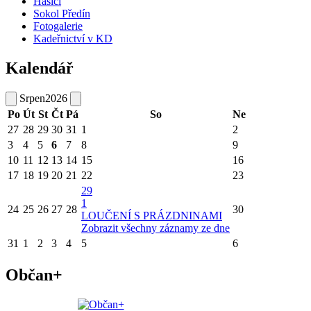
Hasiči
Sokol Předín
Fotogalerie
Kadeřnictví v KD
Kalendář
Srpen
2026
Po
Út
St
Čt
Pá
So
Ne
27
28
29
30
31
1
2
3
4
5
6
7
8
9
10
11
12
13
14
15
16
17
18
19
20
21
22
23
29
1
24
25
26
27
28
30
LOUČENÍ S PRÁZDNINAMI
Zobrazit všechny záznamy ze dne
31
1
2
3
4
5
6
Občan+