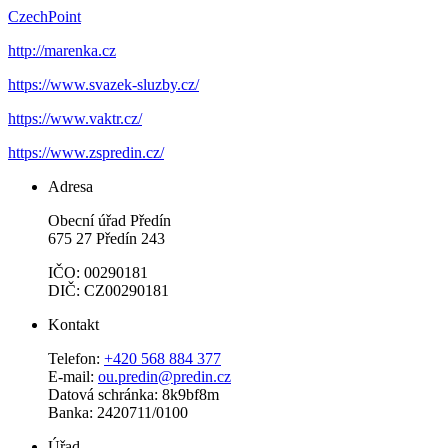
CzechPoint
http://marenka.cz
https://www.svazek-sluzby.cz/
https://www.vaktr.cz/
https://www.zspredin.cz/
Adresa
Obecní úřad Předín
675 27 Předín 243
IČO: 00290181
DIČ: CZ00290181
Kontakt
Telefon:
+420 568 884 377
E-mail:
ou.predin@predin.cz
Datová schránka: 8k9bf8m
Banka: 2420711/0100
Úřad