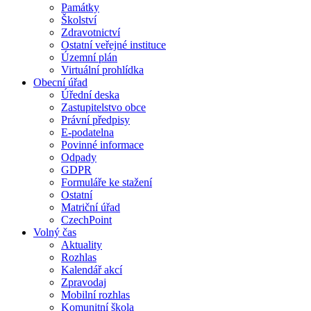
Památky
Školství
Zdravotnictví
Ostatní veřejné instituce
Územní plán
Virtuální prohlídka
Obecní úřad
Úřední deska
Zastupitelstvo obce
Právní předpisy
E-podatelna
Povinné informace
Odpady
GDPR
Formuláře ke stažení
Ostatní
Matriční úřad
CzechPoint
Volný čas
Aktuality
Rozhlas
Kalendář akcí
Zpravodaj
Mobilní rozhlas
Komunitní škola