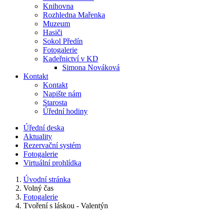
Knihovna
Rozhledna Mařenka
Muzeum
Hasiči
Sokol Předín
Fotogalerie
Kadeřnictví v KD
Simona Nováková
Kontakt
Kontakt
Napište nám
Starosta
Úřední hodiny
Úřední deska
Aktuality
Rezervační systém
Fotogalerie
Virtuální prohlídka
Úvodní stránka
Volný čas
Fotogalerie
Tvoření s láskou - Valentýn