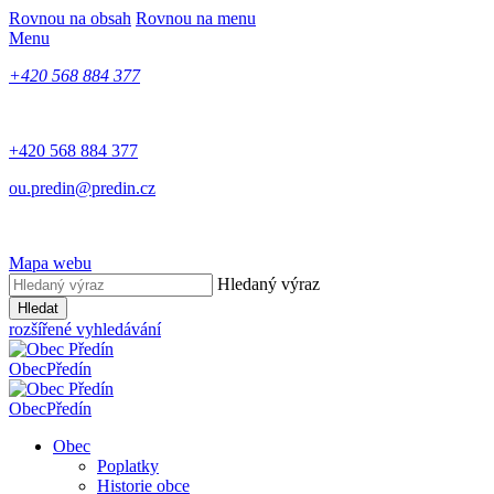
Rovnou na obsah
Rovnou na menu
Menu
+420 568 884 377
+420 568 884 377
ou.predin@predin.cz
Mapa webu
Hledaný výraz
Hledat
rozšířené vyhledávání
Obec
Předín
Obec
Předín
Obec
Poplatky
Historie obce