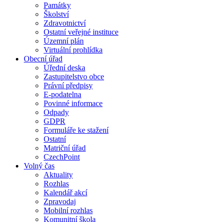
Památky
Školství
Zdravotnictví
Ostatní veřejné instituce
Územní plán
Virtuální prohlídka
Obecní úřad
Úřední deska
Zastupitelstvo obce
Právní předpisy
E-podatelna
Povinné informace
Odpady
GDPR
Formuláře ke stažení
Ostatní
Matriční úřad
CzechPoint
Volný čas
Aktuality
Rozhlas
Kalendář akcí
Zpravodaj
Mobilní rozhlas
Komunitní škola