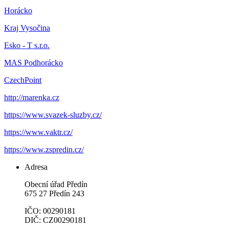
Horácko
Kraj Vysočina
Esko - T s.r.o.
MAS Podhorácko
CzechPoint
http://marenka.cz
https://www.svazek-sluzby.cz/
https://www.vaktr.cz/
https://www.zspredin.cz/
Adresa
Obecní úřad Předín
675 27 Předín 243
IČO: 00290181
DIČ: CZ00290181