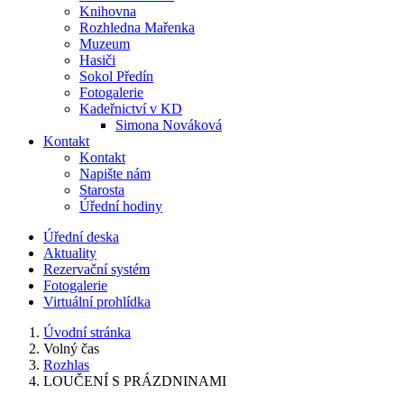
Knihovna
Rozhledna Mařenka
Muzeum
Hasiči
Sokol Předín
Fotogalerie
Kadeřnictví v KD
Simona Nováková
Kontakt
Kontakt
Napište nám
Starosta
Úřední hodiny
Úřední deska
Aktuality
Rezervační systém
Fotogalerie
Virtuální prohlídka
Úvodní stránka
Volný čas
Rozhlas
LOUČENÍ S PRÁZDNINAMI