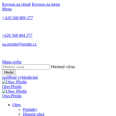
Rovnou na obsah
Rovnou na menu
Menu
+420 568 884 377
+420 568 884 377
ou.predin@predin.cz
Mapa webu
Hledaný výraz
Hledat
rozšířené vyhledávání
Obec
Předín
Obec
Předín
Obec
Poplatky
Historie obce