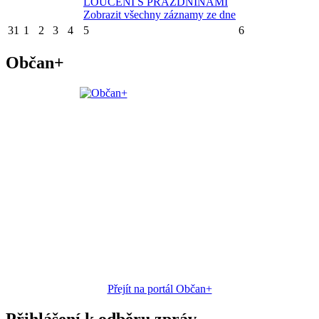
LOUČENÍ S PRÁZDNINAMI
Zobrazit všechny záznamy ze dne
31
1
2
3
4
5
6
Občan+
Přejít na portál Občan+
Přihlášení k odběru zpráv