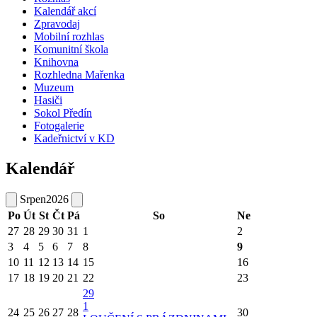
Kalendář akcí
Zpravodaj
Mobilní rozhlas
Komunitní škola
Knihovna
Rozhledna Mařenka
Muzeum
Hasiči
Sokol Předín
Fotogalerie
Kadeřnictví v KD
Kalendář
Srpen
2026
Po
Út
St
Čt
Pá
So
Ne
27
28
29
30
31
1
2
3
4
5
6
7
8
9
10
11
12
13
14
15
16
17
18
19
20
21
22
23
29
1
24
25
26
27
28
30