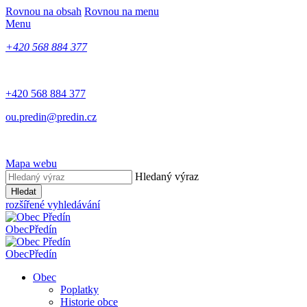
Rovnou na obsah
Rovnou na menu
Menu
+420 568 884 377
+420 568 884 377
ou.predin@predin.cz
Mapa webu
Hledaný výraz
Hledat
rozšířené vyhledávání
Obec
Předín
Obec
Předín
Obec
Poplatky
Historie obce