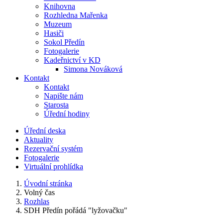
Knihovna
Rozhledna Mařenka
Muzeum
Hasiči
Sokol Předín
Fotogalerie
Kadeřnictví v KD
Simona Nováková
Kontakt
Kontakt
Napište nám
Starosta
Úřední hodiny
Úřední deska
Aktuality
Rezervační systém
Fotogalerie
Virtuální prohlídka
Úvodní stránka
Volný čas
Rozhlas
SDH Předín pořádá "lyžovačku"