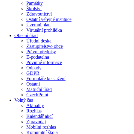
Památky
Školství
Zdravotnictví
Ostatní veřejné instituce
Územní plán
Virtuální prohlídka
Obecní úřad
Úřední deska
Zastupitelstvo obce
Právní předpisy
E-podatelna
Povinné informace
Odpady
GDPR
Formuláře ke stažení
Ostatní
Matriční úřad
CzechPoint
Volný čas
Aktuality
Rozhlas
Kalendář akcí
Zpravodaj
Mobilní rozhlas
Komunitní škola